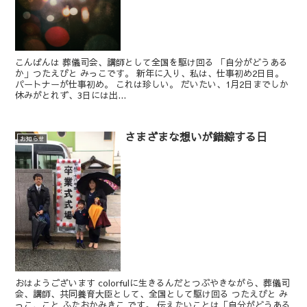
こんばんは 葬儀司会、講師として全国を駆け回る 「自分がどうある
か」つたえびと みっこです。 新年に入り、私は、仕事初め2日目。
パートナーが仕事初め。 これは珍しい。 だいたい、1月2日までしか
休みがとれず、3日には出...
さまざまな想いが錯綜する日
お知らせ
おはようございます colorfulに生きるんだとつぶやきながら、葬儀司
会、講師、共同養育大臣として、全国として駆け回る つたえびと み
っこ、こと ふたおかみきこ です。 伝えたいことは「自分がどうある