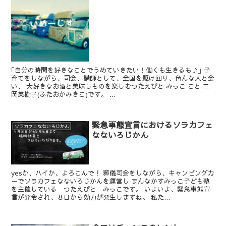
｢自分の時間を好きなことでうめていきたい！働くも生きるも♪｣ 子
育てをしながら、司会、講師として、全国を駆け回り、色んな人と会
い、 大好きなお酒と美味しものを楽しむつたえびと みっこ こと 二
岡美樹子(ふたおかみきこ)です。 ...
緊急事態宣言におけるソラカフェ
ソラカフェなないろじかん
なないろじかん
yesか、ハイか、よろこんで！ 葬儀司会をしながら、キャンピングカ
ーでソラカフェなないろじかんを運営し まんなかすみっこ子ども塾
を主催している つたえびと みっこです。 いよいよ、緊急事態宣
言が発令され、８日から効力が発生しますね。 私た...