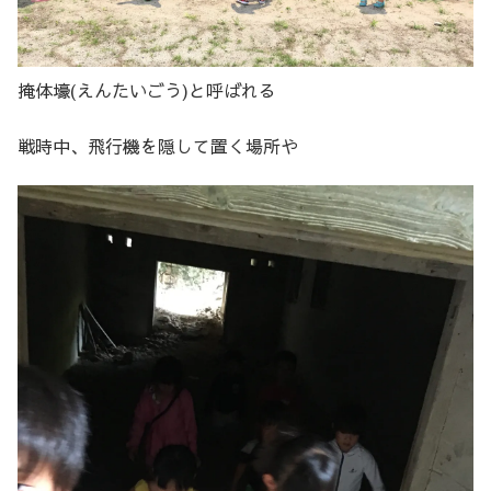
掩体壕(えんたいごう)と呼ばれる
戦時中、飛行機を隠して置く場所や