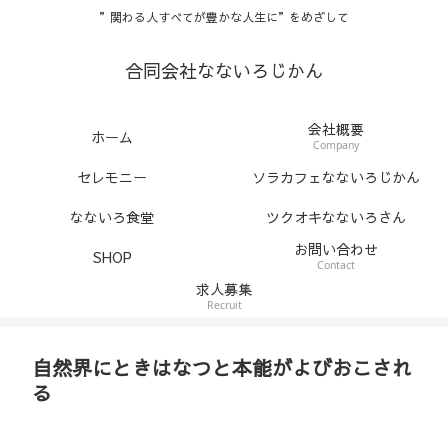
”関わる人すべてが豊かな人生に”をめざして
合同会社なないろじかん
会社概要
ホーム
Company
セレモニー
ソラカフェなないろじかん
なないろ食堂
ツクオキなないろさん
お問い合わせ
SHOP
Contact
求人募集
Recruit
自然界にときはなつと本能がよびおこされ
る