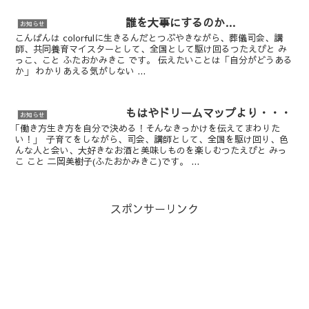
誰を大事にするのか…
お知らせ
こんばんは colorfulに生きるんだとつぶやきながら、葬儀司会、講
師、共同養育マイスターとして、全国として駆け回るつたえびと み
っこ、こと ふたおかみきこ です。 伝えたいことは「自分がどうある
か」 わかりあえる気がしない ...
もはやドリームマップより・・・
お知らせ
｢働き方生き方を自分で決める！そんなきっかけを伝えてまわりた
い！｣ 子育てをしながら、司会、講師として、全国を駆け回り、色
んな人と会い、大好きなお酒と美味しものを楽しむつたえびと みっ
こ こと 二岡美樹子(ふたおかみきこ)です。 ...
スポンサーリンク