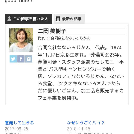
この記事を書いた人
最新の記事
二岡 美樹子
代表
：
合同会社なないろじかん
合同会社なないろじかん 代表。 1974
年11月7日京都生まれ。 葬儀司会23年。
葬儀司会・スタッフ派遣のセレモニー事
業と バス型キャンピングカーで動く
店、ソラカフェなないろじかん、なない
ろ食堂、 ツクオキなないろさんでから
だに優しいごはん、加工品を販売するカ
フェ事業を展開中。
意識して生きる
なぜにうごくハコ？
2017-09-25
2018-11-15