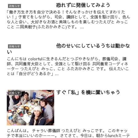
恐れずに発信してみよう
お知らせ
｢働き方生き方を自分で決める！そんなきっかけを伝えてまわりた
い！｣ 子育てをしながら、司会、講師として、全国を駆け回り、色ん
な人と会い、大好きなお酒と美味しものを楽しむつたえびと みっこ
こと 二岡美樹子(ふたおかみきこ)です。 ...
他のせいにしているうちは動かな
お知らせ
い
こんにちは colorfulに生きるんだとつぶやきながら、葬儀司会、講
師、共同養育大臣として、全国として駆け回る 共同養育コーディネ
ーター つたえびと みっこ、こと ふたおかみきこ です。 伝えたいこ
とは「自分がどうあるか」...
すぐ「私」を横に置いちゃう
お知らせ
こんばんは。 チャラい葬儀師 つたえびと みっこです。 このキャッ
チで本当にいいのかーーー。 さてさて、今日は、朝からlunchミーテ