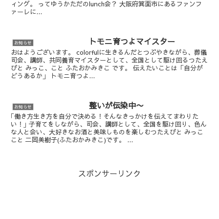
ィング。 ってゆうかただのlunch会？ 大阪府箕面市にあるファンフ
ァーレに...
トモニ育つよマイスター
お知らせ
おはようございます。 colorfulに生きるんだとつぶやきながら、葬儀
司会、講師、共同養育マイスターとして、全国として駆け回るつたえ
びと みっこ、こと ふたおかみきこ です。 伝えたいことは「自分が
どうあるか」 トモニ育つよ...
整いが伝染中〜
お知らせ
｢働き方生き方を自分で決める！そんなきっかけを伝えてまわりた
い！｣ 子育てをしながら、司会、講師として、全国を駆け回り、色ん
な人と会い、大好きなお酒と美味しものを楽しむつたえびと みっこ
こと 二岡美樹子(ふたおかみきこ)です。 ...
スポンサーリンク