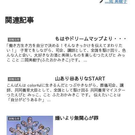
二岡 美樹子
関連記事
もはやドリームマップより・・・
お知らせ
｢働き方生き方を自分で決める！そんなきっかけを伝えてまわりた
い！｣ 子育てをしながら、司会、講師として、全国を駆け回り、色
んな人と会い、大好きなお酒と美味しものを楽しむつたえびと みっ
こ こと 二岡美樹子(ふたおかみきこ)です。 ...
山あり谷ありなSTART
お知らせ
こんばんは colorfulに生きるんだとつぶやきながら、葬儀司会、講
師、共同養育大臣として、全国として駆け回る 共同養育マイスター
つたえびと みっこ、こと ふたおかみきこ です。 伝えたいことは
「自分がどうあるか」 ...
嫌いより無関心が罪
お知らせ