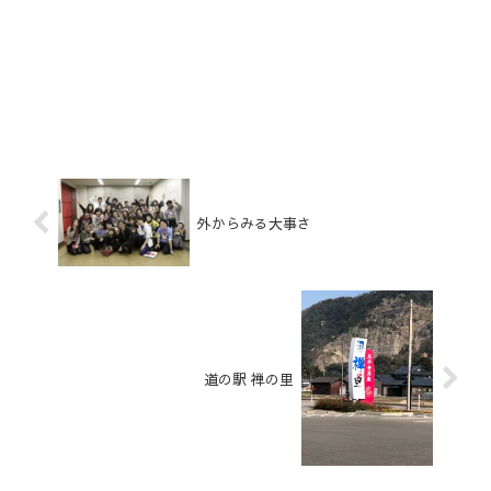
外からみる大事さ
道の駅 禅の里