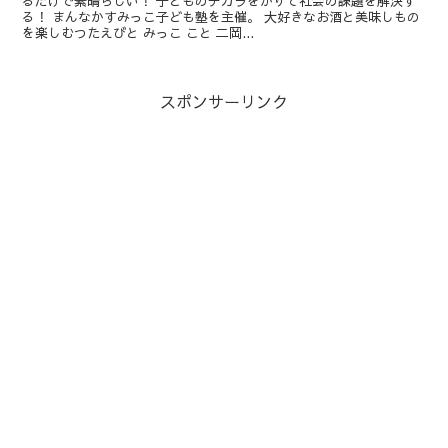
るだけで素晴らしい！ 子どものチカラをかりて社会の課題を解決す
る！ まんなかすみっこ子ども塾を主催。 大好きなお酒と美味しもの
を楽しむつたえびと みっこ こと 二岡...
スポンサーリンク