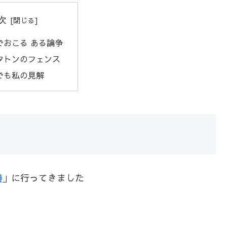
次
でおこる ある論争
タトンのフェンス
でも私の見解
勝
」に行ってきました