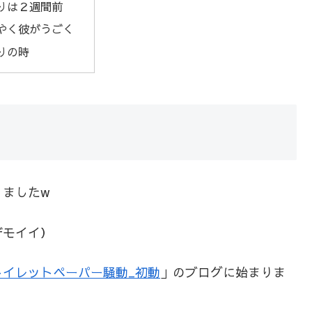
りは２週間前
やく彼がうごく
りの時
りましたw
デモイイ）
トイレットペーパー騒動_初動
」のブログに始まりま