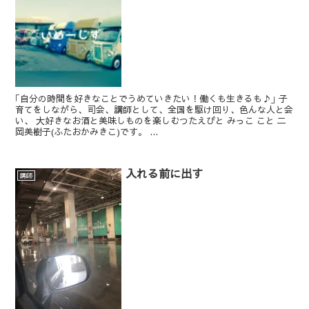
｢自分の時間を好きなことでうめていきたい！働くも生きるも♪｣ 子
育てをしながら、司会、講師として、全国を駆け回り、色んな人と会
い、 大好きなお酒と美味しものを楽しむつたえびと みっこ こと 二
岡美樹子(ふたおかみきこ)です。 ...
入れる前に出す
講師