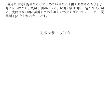
｢自分の時間を好きなことでうめていきたい！働くも生きるも♪｣ 子
育てをしながら、司会、講師として、全国を駆け回り、色んな人と会
い、大好きなお酒と美味しものを楽しむつたえびと みっこ こと 二岡
美樹子(ふたおかみきこ)です。 ...
スポンサーリンク