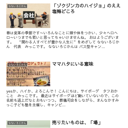
「ゾクジンカのハイジョ」のええ
なないろじかん
塩梅どころ
春は変革の季節です〜いろんなことに頭や体をつかい、少々ヘロヘ
ロ〜いつまでも若いと思ってちゃいけませんね。 おはようございま
す。 “関わる人すべてが豊かな人生に”をめざして なないろじか
ん 代表 みっこです。 なないろじかんは バス型キャン...
ママハタにいる意味
なないろじかん
yesか、ハイか、よろこんで！ こんにちは、サイボーグ タフおか
こと みっこです。 最近はサイボーグほど動いていないので、この
名前も返上だなとおもいつつ。 葬儀司会をしながら、まんなかすみ
っこ子ども塾を主催し、キャンピ...
売りたいものは、「場」
なないろじかん