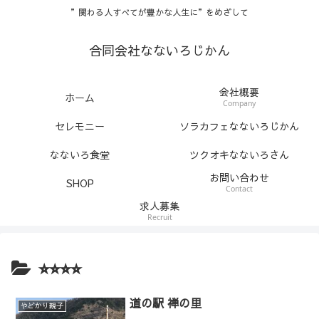
”関わる人すべてが豊かな人生に”をめざして
合同会社なないろじかん
会社概要
ホーム
Company
セレモニー
ソラカフェなないろじかん
なないろ食堂
ツクオキなないろさん
お問い合わせ
SHOP
Contact
求人募集
Recruit
⭐︎⭐︎⭐︎⭐︎
道の駅 禅の里
やどかり親子