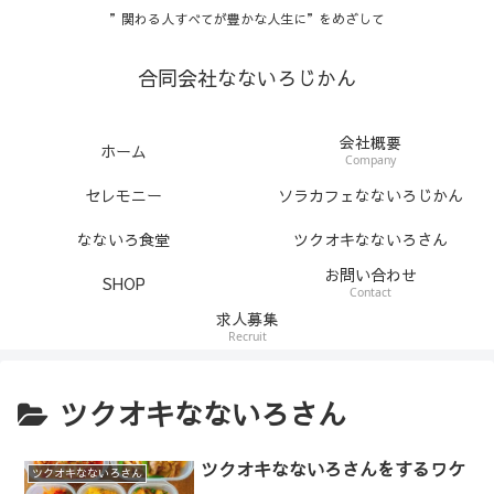
”関わる人すべてが豊かな人生に”をめざして
合同会社なないろじかん
会社概要
ホーム
Company
セレモニー
ソラカフェなないろじかん
なないろ食堂
ツクオキなないろさん
お問い合わせ
SHOP
Contact
求人募集
Recruit
ツクオキなないろさん
ツクオキなないろさんをするワケ
ツクオキなないろさん